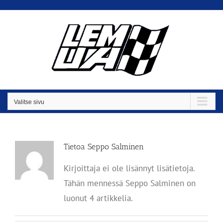
Skip
to
content
Valitse sivu
Tietoa
Seppo Salminen
Kirjoittaja ei ole lisännyt lisätietoja.
Tähän mennessä Seppo Salminen on
luonut 4 artikkelia.