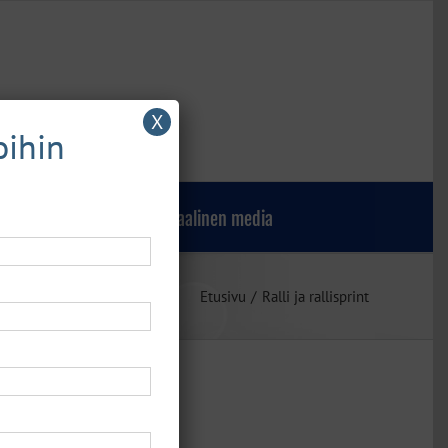
X
oihin
Verkkokauppa
Sosiaalinen media
Etusivu
Ralli ja rallisprint