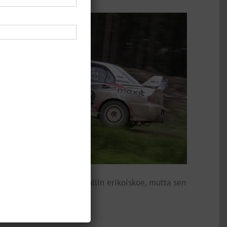
ai samantyyppinen kuin rallin erikoiskoe, mutta sen