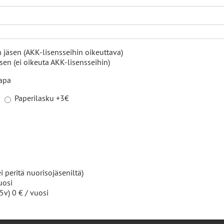
n saavuttanut tukevan jalansijan suomalaisten
uotiin käsite ”lentävät suomalaiset”. Tämä
 jäsen (AKK-lisensseihin oikeuttava)
viin asti.
en (ei oikeuta AKK-lisensseihin)
tapa
seassa luokassa. Eritasoisia kilpailuja ajetaan,
Paperilasku +3€
kilpailuissa on luokkia useille erilaisille
useilla erilaisilla tasoilla ja kustannuksilla,
i peritä nuorisojäseniltä)
ihin. Rallisprint-rata on yleensä hyvin pitkälti samanlainen, t
uosi
5v) 0 € / vuosi