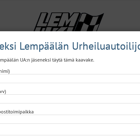
neksi Lempäälän Urheiluautoilij
Lempäälän UA:n jäseneksi täytä tämä kaavake.
Lajit
A.K.T.I.
Naisjaosto
Yhteystiedot
nimi)
vv)
postitoimipaikka