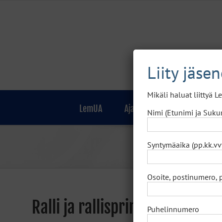
Skip
to
content
Liity jäse
Mikäli haluat liittyä 
LemUA
Ajankohtaista
Jäsenille
Nimi (Etunimi ja Suku
Syntymäaika (pp.kk.vv
Osoite, postinumero, 
Ralli ja rallisprint
Puhelinnumero