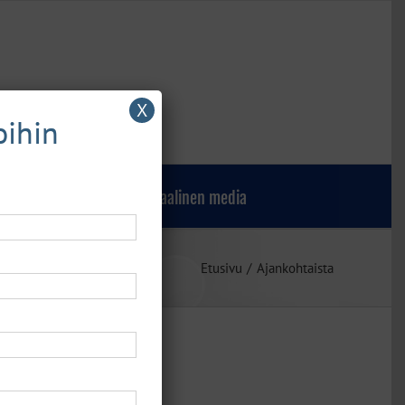
X
oihin
Verkkokauppa
Sosiaalinen media
Etusivu
Ajankohtaista