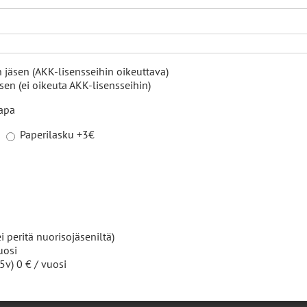
26
|
Tiedotteet
 jäsen (AKK-lisensseihin oikeuttava)
en (ei oikeuta AKK-lisensseihin)
oväkeä sulkumiehiksi ralliin 4.7.2026
tapa
Paperilasku +3€
2026
|
Tiedotteet
sammutuskoulutus 22.3.2026
i peritä nuorisojäseniltä)
uosi
5v) 0 € / vuosi
2026
|
Tiedotteet