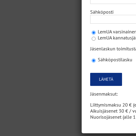
Sähköposti
1.7.20
LemUA varsinainen
LemUA kannatusjäs
Talko
Jäsenlaskun toimitus
Sähköpostilasku
22.5.
Please
leave
this
field
Jäsenmaksut:
empty.
Alku
Liittymismaksu 20 € (e
Aikuisjäsenet 30 € / v
Nuorisojäsenet (alle 1
17.3.