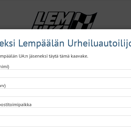
neksi Lempäälän Urheiluautoilij
Lempäälän UA:n jäseneksi täytä tämä kaavake.
Lajit
A.K.T.I.
Naisjaosto
Yhteystiedot
nimi)
vv)
postitoimipaikka
 tilikokoukseen 16.7.2026