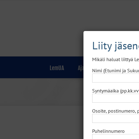
Skip
to
content
Liity jäse
Mikäli haluat liittyä 
LemUA
Ajankohtaista
Jäsenille
Nimi (Etunimi ja Suku
Syntymäaika (pp.kk.vv
Osoite, postinumero, 
Kutsu
Puhelinnumero