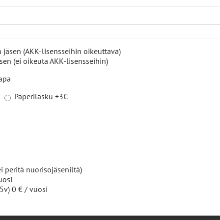
26
|
Tiedotteet
 jäsen (AKK-lisensseihin oikeuttava)
en (ei oikeuta AKK-lisensseihin)
kokäynti Akaan keilahallilla – jäsenten koko perheen ratapäivä 0
tapa
Paperilasku +3€
2026
|
Tiedotteet
tus 2026
i peritä nuorisojäseniltä)
uosi
5v) 0 € / vuosi
2026
|
Tiedotteet