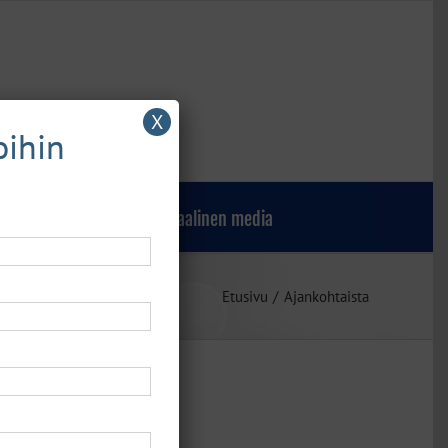
X
oihin
Verkkokauppa
Sosiaalinen media
Etusivu
Ajankohtaista
ten tulokset