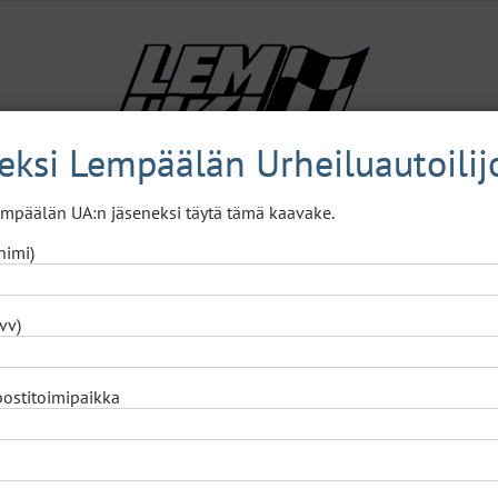
neksi Lempäälän Urheiluautoilij
Lempäälän UA:n jäseneksi täytä tämä kaavake.
Lajit
A.K.T.I.
Naisjaosto
Yhteystiedot
nimi)
vv)
postitoimipaikka
tamestaruus ratkottu mantereella 7.2 – tässä ovat jäsentenvälis