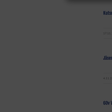
Kutsu
17.11
Jäsen
4.11.
60v V