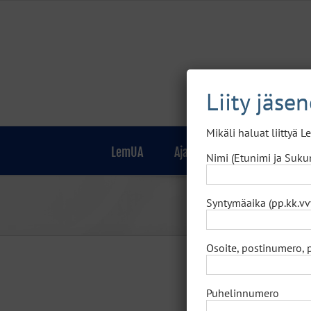
Skip
to
content
Liity jäse
Mikäli haluat liittyä 
LemUA
Ajankohtaista
Jäsenille
Nimi (Etunimi ja Suku
Syntymäaika (pp.kk.vv
Osoite, postinumero, 
Jäära
Puhelinnumero