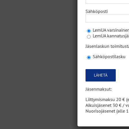
Sähköposti
7.2.20
LemUA varsinainen
LemUA kannatusjäs
Varik
Jäsenlaskun toimitus
Sähköpostilasku
13.1.
Please
leave
this
field
Jäsenmaksut:
empty.
Halli
Liittymismaksu 20 € (e
Aikuisjäsenet 30 € / v
Nuorisojäsenet (alle 1
13.1.