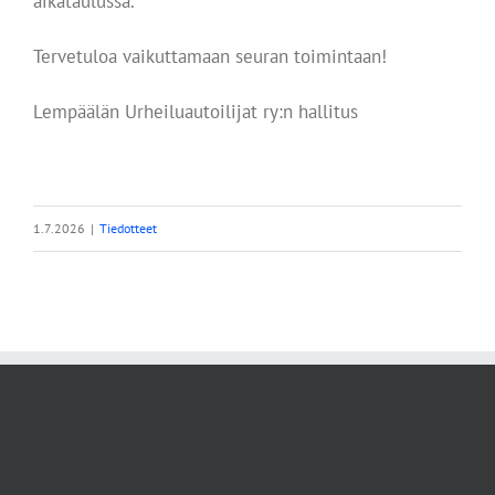
aikataulussa.
Tervetuloa vaikuttamaan seuran toimintaan!
Lempäälän Urheiluautoilijat ry:n hallitus
1.7.2026
|
Tiedotteet