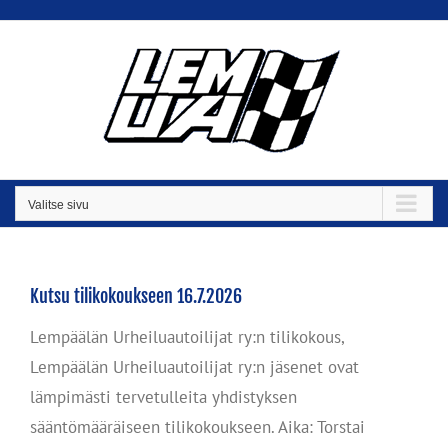
Skip
to
content
Valitse sivu
Kutsu tilikokoukseen 16.7.2026
Lempäälän Urheiluautoilijat ry:n tilikokous,
Lempäälän Urheiluautoilijat ry:n jäsenet ovat
lämpimästi tervetulleita yhdistyksen
sääntömääräiseen tilikokoukseen. Aika: Torstai