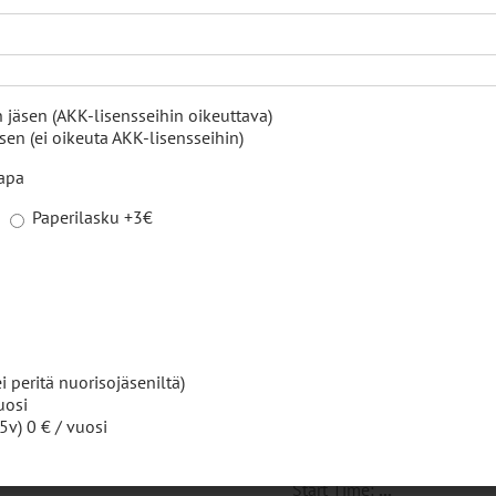
Time slots*
 jäsen (AKK-lisensseihin oikeuttava)
10:00 AM - 10:20 AM
en (ei oikeuta AKK-lisensseihin)
11:00 AM - 11:20 AM
tapa
Paperilasku +3€
12:00 PM - 12:20 PM
1:00 PM - 1:20 PM
i peritä nuorisojäseniltä)
tain varattu
uosi
5v) 0 € / vuosi
Start Time:
...