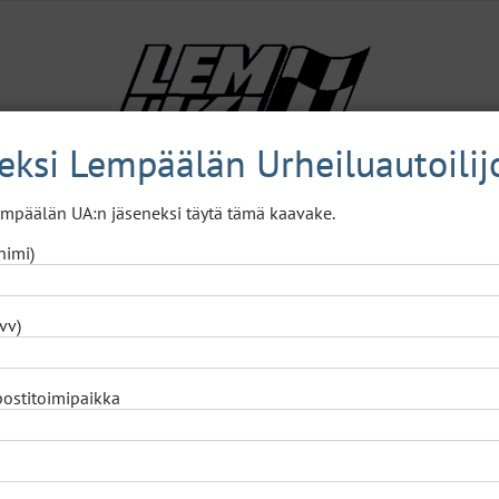
neksi Lempäälän Urheiluautoilij
Lempäälän UA:n jäseneksi täytä tämä kaavake.
Lajit
A.K.T.I.
Naisjaosto
Yhteystiedot
nimi)
vv)
postitoimipaikka