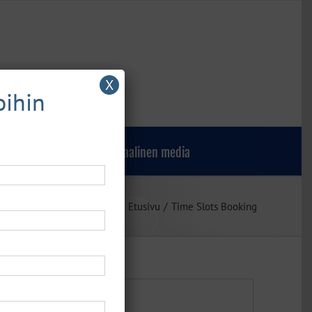
X
oihin
Verkkokauppa
Sosiaalinen media
Etusivu
Time Slots Booking