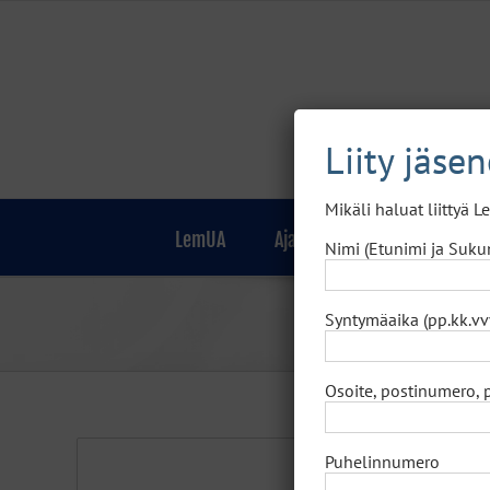
Skip
to
content
Liity jäse
Mikäli haluat liittyä 
LemUA
Ajankohtaista
Jäsenille
Nimi (Etunimi ja Suku
Syntymäaika (pp.kk.vv
Osoite, postinumero, 
Puhelinnumero