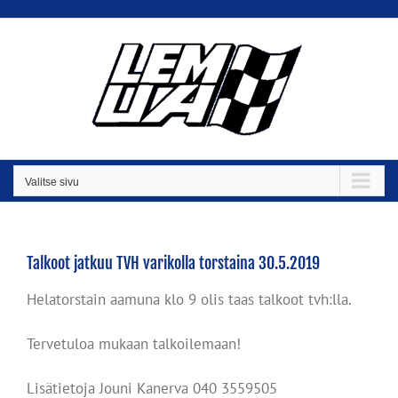
Skip
to
content
Valitse sivu
Talkoot jatkuu TVH varikolla torstaina 30.5.2019
Helatorstain aamuna klo 9 olis taas talkoot tvh:lla.
Tervetuloa mukaan talkoilemaan!
Lisätietoja Jouni Kanerva 040 3559505