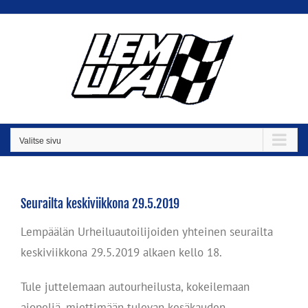
Skip
to
content
Valitse sivu
Seurailta keskiviikkona 29.5.2019
Lempäälän Urheiluautoilijoiden yhteinen seurailta
keskiviikkona 29.5.2019 alkaen kello 18.
Tule juttelemaan autourheilusta, kokeilemaan
ajopeliä, miettimään tulevan kesäkauden