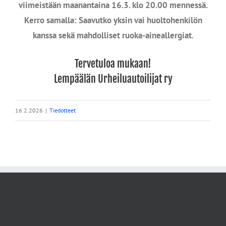
viimeistään maanantaina 16.3. klo 20.00 mennessä.
Kerro samalla: Saavutko yksin vai huoltohenkilön
kanssa sekä mahdolliset ruoka-aineallergiat.
Tervetuloa mukaan!
Lempäälän Urheiluautoilijat ry
16.2.2026
|
Tiedotteet