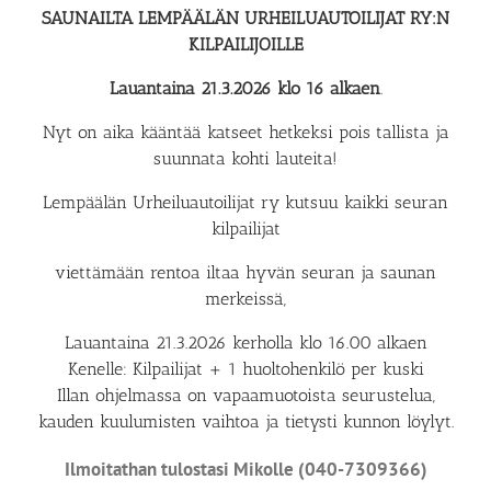
SAUNAILTA LEMPÄÄLÄN URHEILUAUTOILIJAT RY:N
KILPAILIJOILLE
Lauantaina 21.3.2026 klo 16 alkaen
.
Nyt on aika kääntää katseet hetkeksi pois tallista ja
suunnata kohti lauteita!
Lempäälän Urheiluautoilijat ry kutsuu kaikki seuran
kilpailijat
viettämään rentoa iltaa hyvän seuran ja saunan
merkeissä,
Lauantaina 21.3.2026 kerholla klo 16.00 alkaen
Kenelle: Kilpailijat + 1 huoltohenkilö per kuski
Illan ohjelmassa on vapaamuotoista seurustelua,
kauden kuulumisten vaihtoa ja tietysti kunnon löylyt.
Ilmoitathan tulostasi Mikolle (040-7309366)