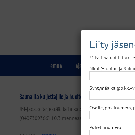
Skip
to
content
Liity jäse
Mikäli haluat liittyä 
LemUA
Ajankohtaista
Jäsenille
Nimi (Etunimi ja Suku
Syntymäaika (pp.kk.vv
Saunailta kuljettajille ja huoltohenkilöille 15.3.2025
Osoite, postinumero, 
JM-jaosto järjestää, lajia katsomatta, kaikille avoim
(0407309366) 10.3 mennessä. Laitathan viestiin : sa
Puhelinnumero
10.2.2025
|
Tiedotteet