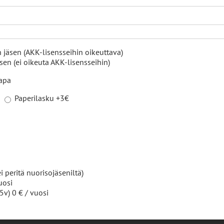
 jäsen (AKK-lisensseihin oikeuttava)
en (ei oikeuta AKK-lisensseihin)
tapa
026 Lempäälän Urheiluautoilijat ry | Sivuston toteutus
Trival Oy
|
Tietosu
Paperilasku +3€
i peritä nuorisojäseniltä)
uosi
5v) 0 € / vuosi