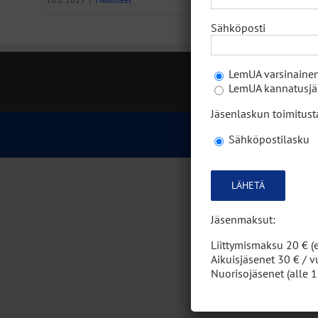
Sähköposti
LemUA varsinainen
LemUA kannatusjäs
Jäsenlaskun toimitus
Copyright
2
Sähköpostilasku
Please
leave
this
field
Jäsenmaksut:
empty.
Liittymismaksu 20 € (e
Aikuisjäsenet 30 € / v
Nuorisojäsenet (alle 1