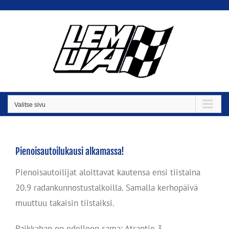
Skip
to
content
Valitse sivu
Pienoisautoilukausi alkamassa!
Pienoisautoilijat aloittavat kautensa ensi tiistaina
20.9 radankunnostustalkoilla. Samalla kerhopäivä
muuttuu takaisin tiistaiksi.
Paikkahan on edelleen sama: Atrantie 3