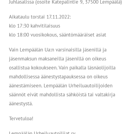
Juhlasalissa (osoite Katepalintie 9, 37500 Lempäälä)
Aikataulu torstai 17.11.2022:
klo 17:30 kahvitilaisuus
klo 18:00 vuosikokous, sääntömääräiset asiat
Vain Lempäälän Ua:n varsinaisilla jäsenillä ja
jäsenmaksun maksaneilla jäsenillä on oikeus
osallistua kokoukseen. Vain paikalla läsnäolijoilla
mahdollisessa äänestystapauksessa on oikeus
äänestämiseen. Lempäälän Urheiluautoilijoiden
säännöt eivät mahdollista sähköistä tai valtakirja
äänestystä.
Tervetuloa!
Lempäälän Urheiluautoilijat ry