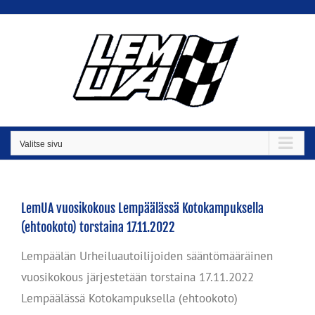
Skip
to
content
Valitse sivu
LemUA vuosikokous Lempäälässä Kotokampuksella
(ehtookoto) torstaina 17.11.2022
Lempäälän Urheiluautoilijoiden sääntömääräinen
vuosikokous järjestetään torstaina 17.11.2022
Lempäälässä Kotokampuksella (ehtookoto)