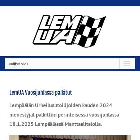
Skip
to
content
Valitse sivu
LemUA Vuosijuhlassa palkitut
Lempäälän Urheiluautoilijoiden kauden 2024
menestyjät palkittiin perinteisessä vuosijuhlassa
18.1.2025 Lempäälässä Manttaalitalolla.