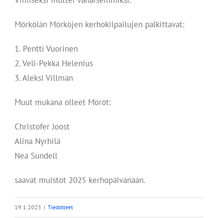
Viimseksi muttei vähäisemmiksi:
Mörkölän Mörköjen kerhokilpailujen palkittavat:
1. Pentti Vuorinen
2. Veli-Pekka Helenius
3. Aleksi Villman
Muut mukana olleet Möröt:
Christofer Joost
Alina Nyrhilä
Nea Sundell
saavat muistot 2025 kerhopäivänään.
19.1.2025
|
Tiedotteet