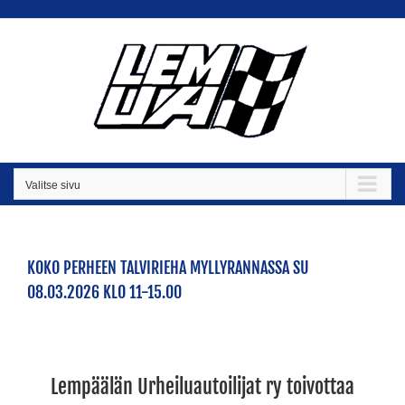
Skip
to
content
Valitse sivu
KOKO PERHEEN TALVIRIEHA MYLLYRANNASSA SU
08.03.2026 KLO 11-15.00
Lempäälän Urheiluautoilijat ry
toivottaa