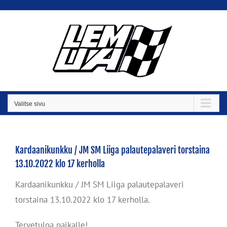
Skip
to
content
Valitse sivu
Kardaanikunkku / JM SM Liiga palautepalaveri torstaina
13.10.2022 klo 17 kerholla
Kardaanikunkku / JM SM Liiga palautepalaveri
torstaina 13.10.2022 klo 17 kerholla.
Tervetuloa paikalle!