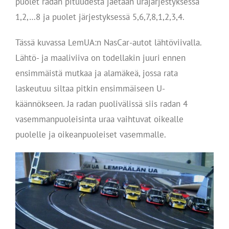
puolet radan pituudesta jaetaan urajärjestyksessä
1,2,…8 ja puolet järjestyksessä 5,6,7,8,1,2,3,4.
Tässä kuvassa LemUA:n NasCar-autot lähtöviivalla.
Lähtö- ja maaliviiva on todellakin juuri ennen
ensimmäistä mutkaa ja alamäkeä, jossa rata
laskeutuu siltaa pitkin ensimmäiseen U-
käännökseen. Ja radan puolivälissä siis radan 4
vasemmanpuoleisinta uraa vaihtuvat oikealle
puolelle ja oikeanpuoleiset vasemmalle.