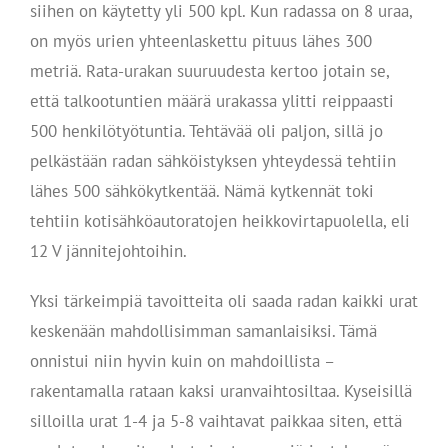
siihen on käytetty yli 500 kpl. Kun radassa on 8 uraa,
on myös urien yhteenlaskettu pituus lähes 300
metriä. Rata-urakan suuruudesta kertoo jotain se,
että talkootuntien määrä urakassa ylitti reippaasti
500 henkilötyötuntia. Tehtävää oli paljon, sillä jo
pelkästään radan sähköistyksen yhteydessä tehtiin
lähes 500 sähkökytkentää. Nämä kytkennät toki
tehtiin kotisähköautoratojen heikkovirtapuolella, eli
12 V jännitejohtoihin.
Yksi tärkeimpiä tavoitteita oli saada radan kaikki urat
keskenään mahdollisimman samanlaisiksi. Tämä
onnistui niin hyvin kuin on mahdoillista –
rakentamalla rataan kaksi uranvaihtosiltaa. Kyseisillä
silloilla urat 1-4 ja 5-8 vaihtavat paikkaa siten, että