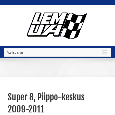
Skip
to
content
Valitse sivu
Super 8, Piippo-keskus
2009-2011